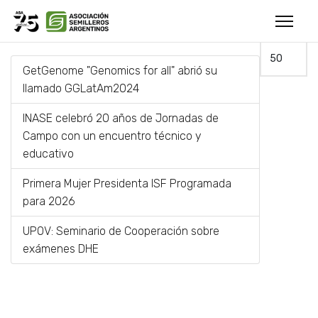
INTRODUZCA PARTE DEL TÍTULO
FILTRAR
LIMPIAR
CANTIDAD A
GetGenome "Genomics for all" abrió su
llamado GGLatAm2024
INASE celebró 20 años de Jornadas de
Campo con un encuentro técnico y
educativo
Primera Mujer Presidenta ISF Programada
para 2026
UPOV: Seminario de Cooperación sobre
exámenes DHE