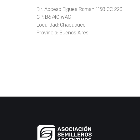
Dir: Acceso Elguea Roman 1158 CC 223
CP: B6740 WAC
Localidad: Chacabuco
Provincia: Buenos Aires