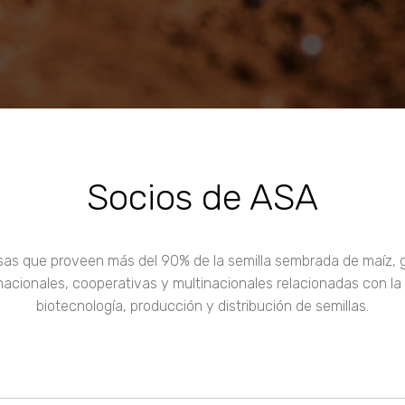
Socios de ASA
que proveen más del 90% de la semilla sembrada de maíz, gira
 nacionales, cooperativas y multinacionales relacionadas con l
biotecnología, producción y distribución de semillas.