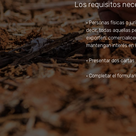
Los requisitos nece
• Personas físicas o ju
decir, todas aquellas p
exporten, comercialicen
mantengan interés en la
• Presentar dos carta
• Completar el formular