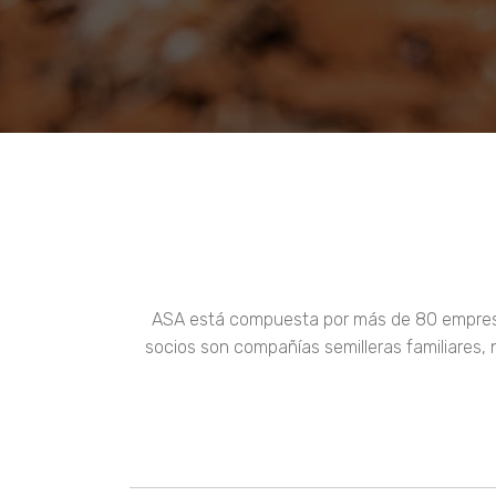
ASA está compuesta por más de 80 empresas 
socios son compañías semilleras familiares,