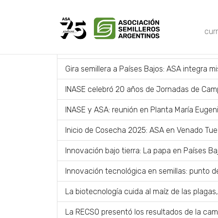
INTRODUZCA PARTE DEL TÍTULO
FILTRAR
cur
Gensus presentó “El nuevo camino del algod
Gira semillera a Países Bajos: ASA integra m
INASE celebró 20 años de Jornadas de Cam
INASE y ASA: reunión en Planta María Eugen
Inicio de Cosecha 2025: ASA en Venado Tuer
Innovación bajo tierra: La papa en Países Ba
Innovación tecnológica en semillas: punto de 
La biotecnología cuida al maíz de las plagas
La RECSO presentó los resultados de la c