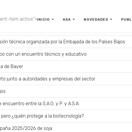
LIMPIAR
rent-item active">
INICIO
ASA
NOVEDADES
PUBL
ón” y marcó un hito para la cadena algodonera argentina
isión técnica organizada por la Embajada de los Países Bajos
po con un encuentro técnico y educativo
ia de Bayer
to junto a autoridades y empresas del sector
jos
encuentro entre la S.A.G. y P. y A.S.A.
, pero ¿quién protege a la biotecnología?
ampaña 2025/2026 de soja